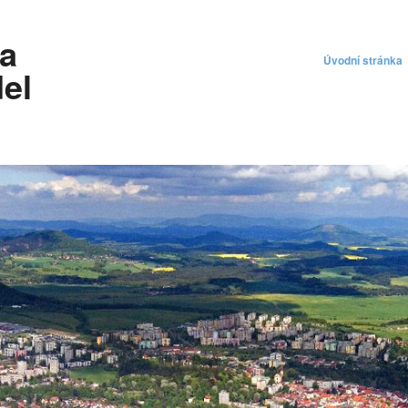
 a
Úvodní stránka
el