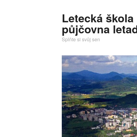
Letecká škola
půjčovna letad
Splňte si svůj sen