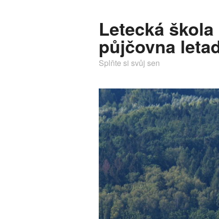
Letecká škola
půjčovna letad
Splňte si svůj sen