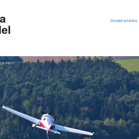
 a
Úvodní stránka
el